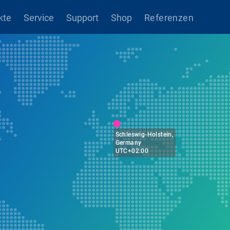
kte
Service
Support
Shop
Referenzen
Schleswig-Holstein,
Germany
UTC+02:00