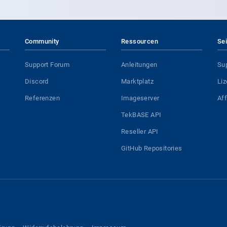
Community
Ressourcen
Se
Support Forum
Anleitungen
Su
Discord
Marktplatz
Li
Referenzen
Imageserver
Af
TekBASE API
Reseller API
GitHub Repositories